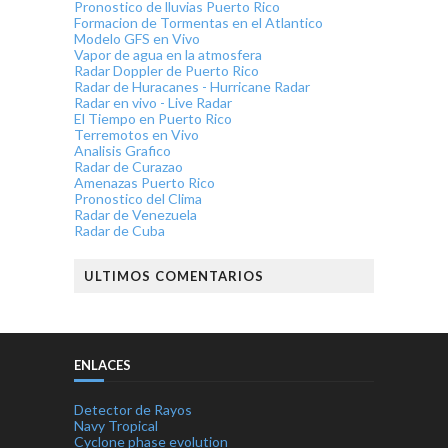
Pronostico de lluvias Puerto Rico
Formacion de Tormentas en el Atlantico
Modelo GFS en Vivo
Vapor de agua en la atmosfera
Radar Doppler de Puerto Rico
Radar de Huracanes - Hurricane Radar
Radar en vivo - Live Radar
El Tiempo en Puerto Rico
Terremotos en Vivo
Analisis Grafico
Radar de Curazao
Amenazas Puerto Rico
Pronostico del Clima
Radar de Venezuela
Radar de Cuba
ULTIMOS COMENTARIOS
ENLACES
Detector de Rayos
Navy Tropical
Cyclone phase evolution