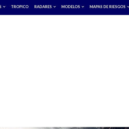
S
TROPICO
RADARES
MODELOS
MAPAS DE RIESGOS