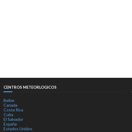
CENTROS METEORLOGICOS
Belize
Canada
Costa Rica
Cuba
El Salvador
España
Estados Unidos