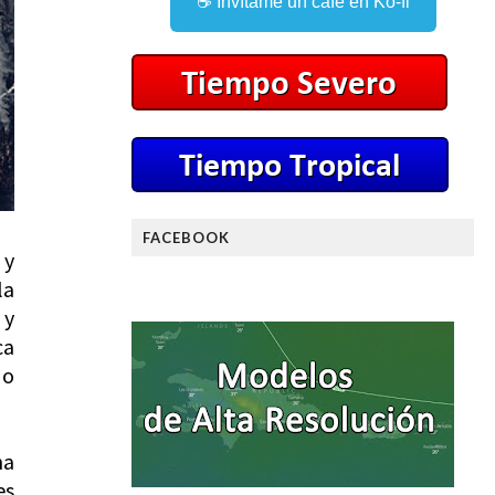
☕ Invítame un café en Ko-fi
FACEBOOK
 y
la
 y
ca
 o
na
es