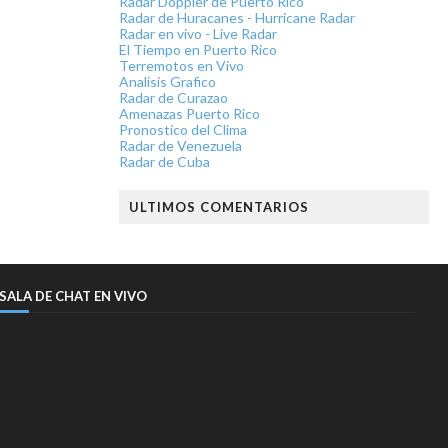
Radar Doppler de Puerto Rico
Radar de Huracanes - Hurricane Radar
Radar en vivo - Live Radar
El Tiempo en Puerto Rico
Terremotos en Vivo
Analisis Grafico
Radar de Curazao
Amenazas Puerto Rico
Pronostico del Clima
Radar de Venezuela
Radar de Cuba
ULTIMOS COMENTARIOS
SALA DE CHAT EN VIVO