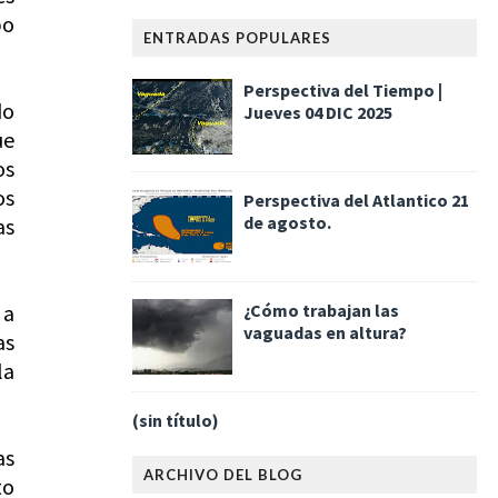
po
ENTRADAS POPULARES
Perspectiva del Tiempo |
do
Jueves 04 DIC 2025
ue
os
os
Perspectiva del Atlantico 21
de agosto.
as
¿Cómo trabajan las
 a
vaguadas en altura?
as
la
(sin título)
as
ARCHIVO DEL BLOG
to