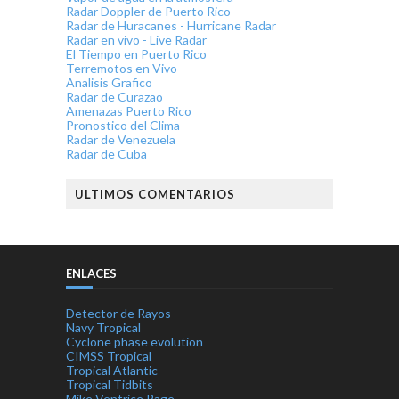
Radar Doppler de Puerto Rico
Radar de Huracanes - Hurricane Radar
Radar en vivo - Live Radar
El Tiempo en Puerto Rico
Terremotos en Vivo
Analisis Grafico
Radar de Curazao
Amenazas Puerto Rico
Pronostico del Clima
Radar de Venezuela
Radar de Cuba
ULTIMOS COMENTARIOS
ENLACES
Detector de Rayos
Navy Tropical
Cyclone phase evolution
CIMSS Tropical
Tropical Atlantic
Tropical Tidbits
Mike Ventrice Page