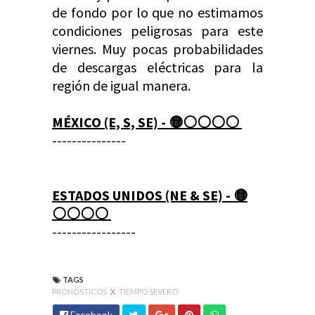
de fondo por lo que no estimamos
condiciones peligrosas para este
viernes. Muy pocas probabilidades
de descargas eléctricas para la
región de igual manera.
MÉXICO (E, S, SE) -
🟡⚪️
⚪️
⚪️
⚪️
---------------
ESTADOS UNIDOS (NE & SE) -
🟡
⚪️
⚪️
⚪️
⚪️
-----------------
TAGS
PRONÓSTICOS
X
TIEMPO SEVERO
Facebook