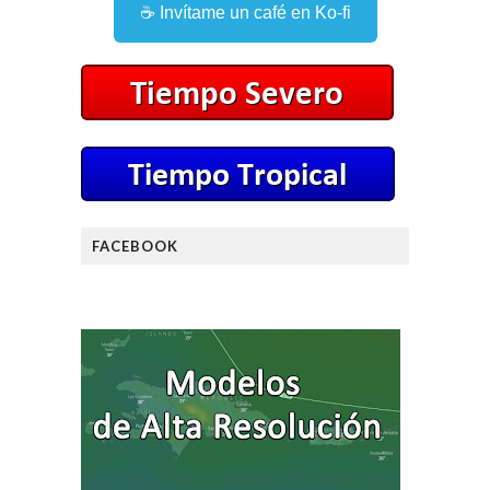
☕ Invítame un café en Ko-fi
FACEBOOK