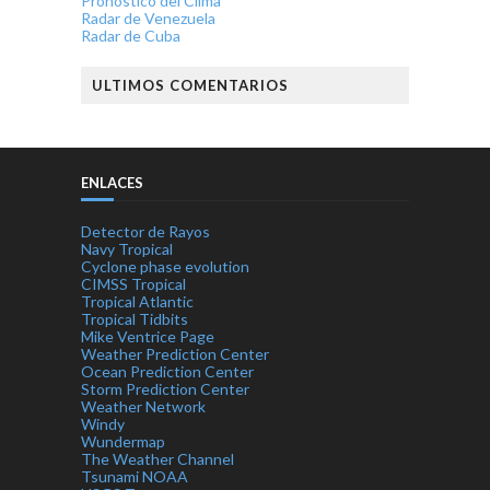
Pronostico del Clima
Radar de Venezuela
Radar de Cuba
ULTIMOS COMENTARIOS
ENLACES
Detector de Rayos
Navy Tropical
Cyclone phase evolution
CIMSS Tropical
Tropical Atlantic
Tropical Tidbits
Mike Ventrice Page
Weather Prediction Center
Ocean Prediction Center
Storm Prediction Center
Weather Network
Windy
Wundermap
The Weather Channel
Tsunami NOAA