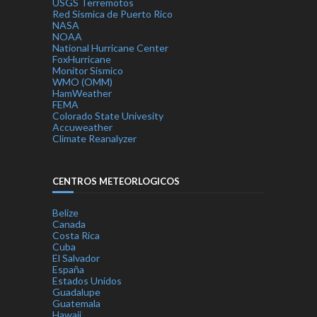
USGS Terremotos
Red Sismica de Puerto Rico
NASA
NOAA
National Hurricane Center
FoxHurricane
Monitor Sismico
WMO (OMM)
HamWeather
FEMA
Colorado State Univesity
Accuweather
Climate Reanalyzer
CENTROS METEORLOGICOS
Belize
Canada
Costa Rica
Cuba
El Salvador
España
Estados Unidos
Guadalupe
Guatemala
Hawaii