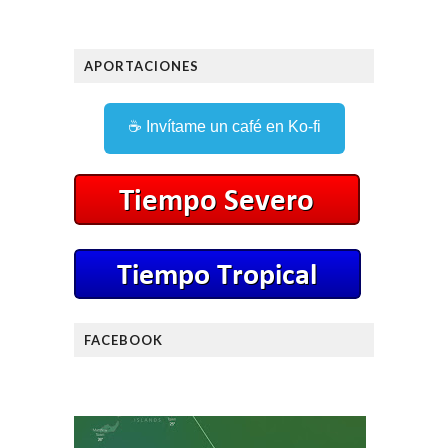
APORTACIONES
☕ Invítame un café en Ko-fi
FACEBOOK